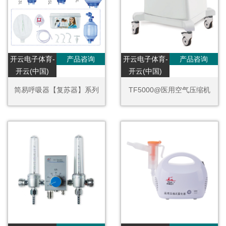
开云电子体育-
产品咨询
开云电子体育-
产品咨询
开云(中国)
开云(中国)
简易呼吸器【复苏器】系列
TF5000@医用空气压缩机