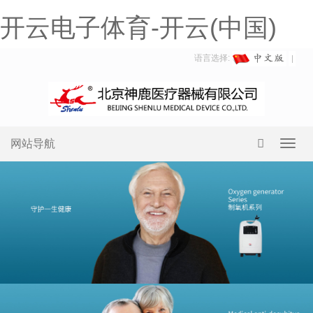
开云电子体育-开云(中国)
语言选择:
网站导航
Toggl
navig