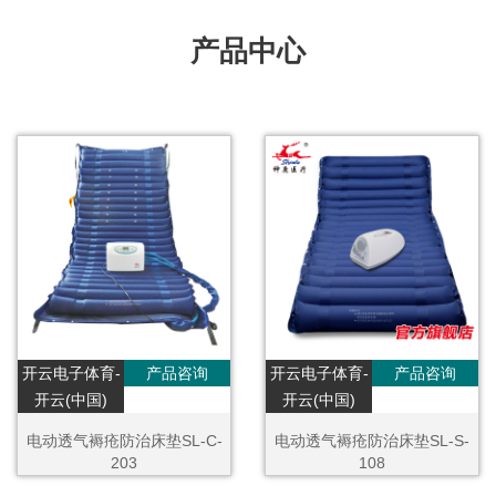
产品中心
开云电子体育-
产品咨询
开云电子体育-
产品咨询
开云(中国)
开云(中国)
电动透气褥疮防治床垫SL-C-
电动透气褥疮防治床垫SL-S-
203
108