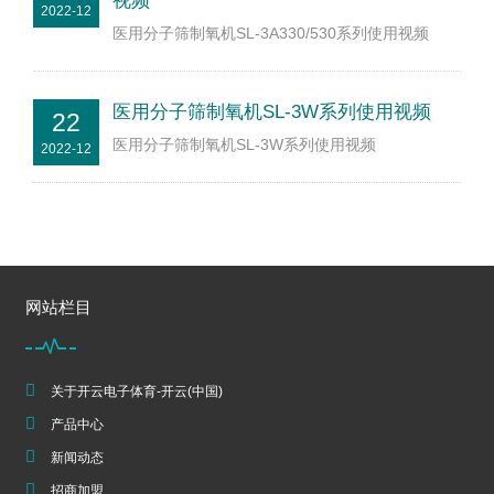
视频
2022-12
医用分子筛制氧机SL-3A330/530系列使用视频
医用分子筛制氧机SL-3W系列使用视频
22
医用分子筛制氧机SL-3W系列使用视频
2022-12
网站栏目
关于开云电子体育-开云(中国)
产品中心
新闻动态
招商加盟