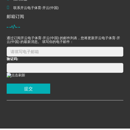
联系开云电子体育-开云(中国)
邮箱订阅
通过订阅开云电子体育-开云(中国) 的邮件列表，您将更新开云电子体育-开
云(中国) 的最新消息。 填写你的电子邮件：
验证码:
提交