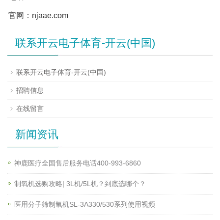
官网：njaae.com
联系开云电子体育-开云(中国)
联系开云电子体育-开云(中国)
招聘信息
在线留言
新闻资讯
神鹿医疗全国售后服务电话400-993-6860
制氧机选购攻略| 3L机/5L机？到底选哪个？
医用分子筛制氧机SL-3A330/530系列使用视频