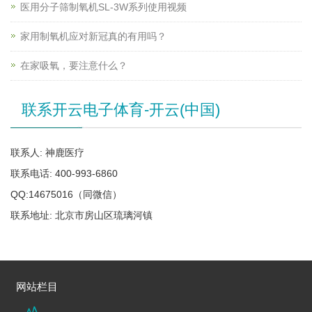
医用分子筛制氧机SL-3W系列使用视频
家用制氧机应对新冠真的有用吗？
在家吸氧，要注意什么？
联系开云电子体育-开云(中国)
联系人: 神鹿医疗
联系电话: 400-993-6860
QQ:14675016（同微信）
联系地址: 北京市房山区琉璃河镇
网站栏目