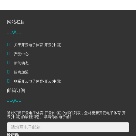
网站栏目
关于开云电子体育-开云(中国)
产品中心
新闻动态
招商加盟
联系开云电子体育-开云(中国)
邮箱订阅
通过订阅开云电子体育-开云(中国) 的邮件列表，您将更新开云电子体育-开
云(中国) 的最新消息。 填写你的电子邮件：
验证码: