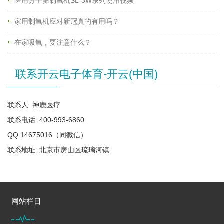
医用分子筛制氧机SL-3W系列使用视频
家用制氧机应对新冠真的有用吗？
在家吸氧，要注意什么？
联系开云电子体育-开云(中国)
联系人: 神鹿医疗
联系电话: 400-993-6860
QQ:14675016（同微信）
联系地址: 北京市房山区琉璃河镇
网站栏目