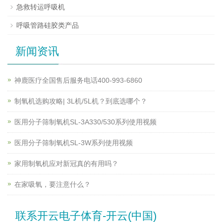
急救转运呼吸机
呼吸管路硅胶类产品
新闻资讯
神鹿医疗全国售后服务电话400-993-6860
制氧机选购攻略| 3L机/5L机？到底选哪个？
医用分子筛制氧机SL-3A330/530系列使用视频
医用分子筛制氧机SL-3W系列使用视频
家用制氧机应对新冠真的有用吗？
在家吸氧，要注意什么？
联系开云电子体育-开云(中国)