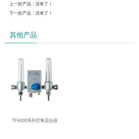
上一款产品：没有了！
下一款产品：没有了！
其他产品
TF6000系列空氧混合器