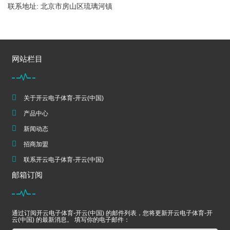
联系地址: 北京市房山区琉璃河镇
网站栏目
关于开云电子体育-开云(中国)
产品中心
新闻动态
招商加盟
联系开云电子体育-开云(中国)
邮箱订阅
通过订阅开云电子体育-开云(中国) 的邮件列表，您将更新开云电子体育-开
云(中国) 的最新消息。 填写你的电子邮件：