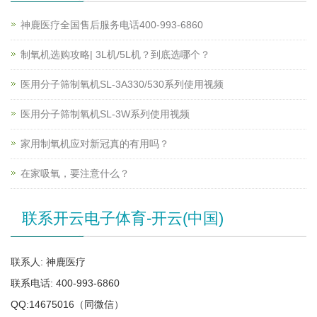
神鹿医疗全国售后服务电话400-993-6860
制氧机选购攻略| 3L机/5L机？到底选哪个？
医用分子筛制氧机SL-3A330/530系列使用视频
医用分子筛制氧机SL-3W系列使用视频
家用制氧机应对新冠真的有用吗？
在家吸氧，要注意什么？
联系开云电子体育-开云(中国)
联系人: 神鹿医疗
联系电话: 400-993-6860
QQ:14675016（同微信）