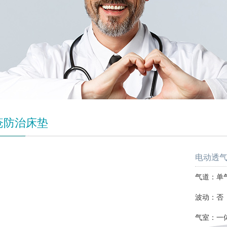
疮防治床垫
电动透气
气道：单
波动：否
气室：一