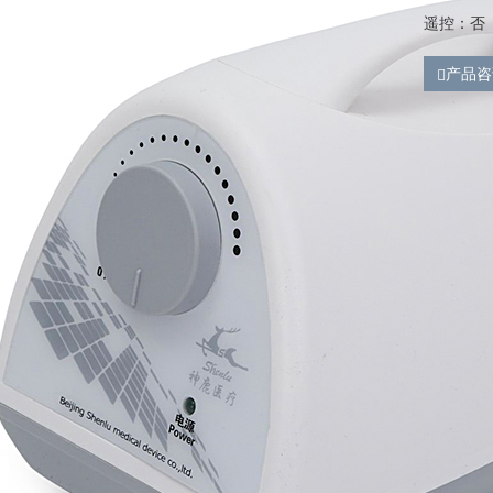
遥控：否
产品咨