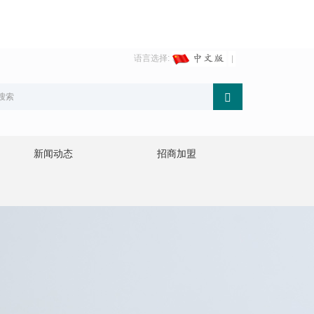
语言选择:
新闻动态
招商加盟