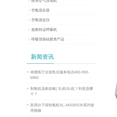
医用空气压缩机
空氧混合器
空氧混合仪
急救转运呼吸机
呼吸管路硅胶类产品
新闻资讯
神鹿医疗全国售后服务电话400-993-
6860
制氧机选购攻略| 3L机/5L机？到底选哪
个？
医用分子筛制氧机SL-3A330/530系列使
用视频